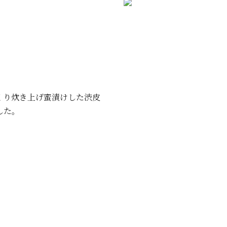
くり炊き上げ蜜漬けした渋皮
した。