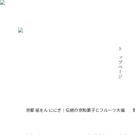
トップページ
商
京都 祇をん ににぎ｜伝統の京和菓子とフルーツ大福