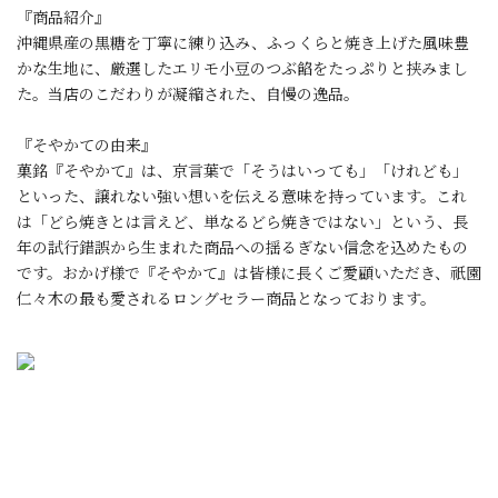
『商品紹介』
沖縄県産の黒糖を丁寧に練り込み、ふっくらと焼き上げた風味豊
かな生地に、厳選したエリモ小豆のつぶ餡をたっぷりと挟みまし
た。当店のこだわりが凝縮された、自慢の逸品。
『そやかての由来』
菓銘『そやかて』は、京言葉で「そうはいっても」「けれども」
といった、譲れない強い想いを伝える意味を持っています。これ
は「どら焼きとは言えど、単なるどら焼きではない」という、長
年の試行錯誤から生まれた商品への揺るぎない信念を込めたもの
です。おかげ様で『そやかて』は皆様に長くご愛顧いただき、祇園
仁々木の最も愛されるロングセラー商品となっております。