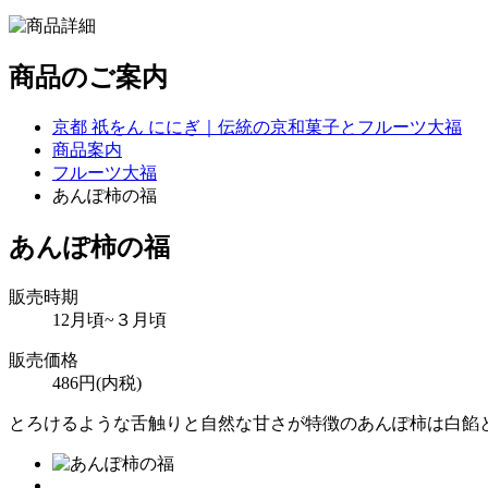
商品のご案内
京都 祇をん ににぎ｜伝統の京和菓子とフルーツ大福
商品案内
フルーツ大福
あんぽ柿の福
あんぽ柿の福
販売時期
12月頃~３月頃
販売価格
486円(内税)
とろけるような舌触りと自然な甘さが特徴のあんぽ柿は白餡