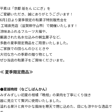
平素は「京都 祇をん ににぎ」を
ご愛顧いただき、誠にありがとうございます！
6月1日より夏季限定の和菓子特別販売会を
工場直売店（滋賀県守山市）で開催いたします！
涼味あふれるフルーツ大福や、
厳選された名水仕込みの朝生菓子など、
多数の夏季限定商品をご用意いたしました。
ご家族での団らんのひとときや
大切な方への季節の贈り物として
ぜひ当店の和菓子をご賞味くださいませ。
≪ 夏季限定商品≫
●夏越晩柑（なごしばんかん）
みずみずしい初夏の柑橘「晩柑」の果肉を丁寧にくり抜き
器に見立てて贅沢に使用いたしました。
溢れる果汁と爽やかな風味を寒天で閉じ込めた、目にも涼やかな逸品で