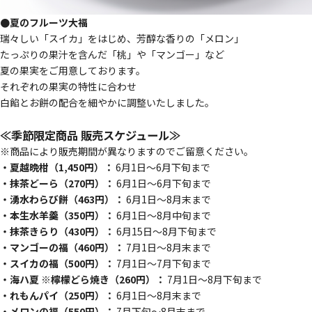
●夏のフルーツ大福
瑞々しい「スイカ」をはじめ、芳醇な香りの「メロン」
たっぷりの果汁を含んだ「桃」や「マンゴー」など
夏の果実をご用意しております。
それぞれの果実の特性に合わせ
白餡とお餅の配合を細やかに調整いたしました。
≪季節限定商品 販売スケジュール≫
※商品により販売期間が異なりますのでご留意ください。
・夏越晩柑（1,450円）：
6月1日〜6月下旬まで
・抹茶どーら（270円）：
6月1日〜6月下旬まで
・湧水わらび餅（463円）：
6月1日〜8月末まで
・本生水羊羹（350円）：
6月1日〜8月中旬まで
・抹茶きらり（430円）：
6月15日〜8月下旬まで
・マンゴーの福（460円）：
7月1日〜8月末まで
・スイカの福（500円）：
7月1日〜7月下旬まで
・海ハ夏 ※檸檬どら焼き（260円）：
7月1日〜8月下旬まで
・れもんパイ（250円）：
6月1日〜8月末まで
・メロンの福（550円）：
7月下旬〜8月末まで