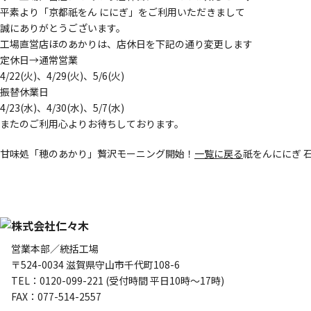
平素より「京都祇をん ににぎ」をご利用いただきまして
誠にありがとうございます。
工場直営店ほのあかりは、店休日を下記の通り変更します
定休日→通常営業
4/22(火)、4/29(火)、5/6(火)
振替休業日
4/23(水)、4/30(水)、5/7(水)
またのご利用心よりお待ちしております。
甘味処「穂のあかり」贅沢モーニング開始！
一覧に戻る
祇をんににぎ 
株式会社仁々木
営業本部／統括工場
〒524-0034 滋賀県守山市千代町108-6
TEL：0120-099-221 (受付時間 平日10時～17時)
FAX：077-514-2557