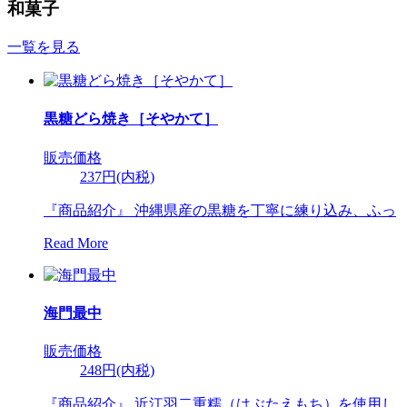
和菓子
一覧を見る
黒糖どら焼き［そやかて］
販売価格
237円(内税)
『商品紹介』 沖縄県産の黒糖を丁寧に練り込み、ふっ
Read More
海門最中
販売価格
248円(内税)
『商品紹介』 近江羽二重糯（はぶたえもち）を使用し