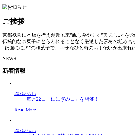
ご挨拶
京都祇園に本店を構え創業以来”親しみやすく”美味しい”を
伝統的な京菓子にとらわれることなく厳選した素材の組み合
“祇園ににぎ”の和菓子で、幸せなひと時のお手伝いが出来れ
NEWS
新着情報
2026.07.15
毎月22日「ににぎの日」を開催！
Read More
2026.05.25