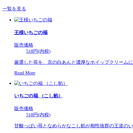
一覧を見る
王様いちごの福
販売価格
518円(内税)
厳選した苺を、京の白あんと濃厚なホイップクリームに
Read More
いちごの福 （こし餡）
販売価格
518円(内税)
甘酸っぱい苺となめらかなこし餡が相性抜群の王道のい