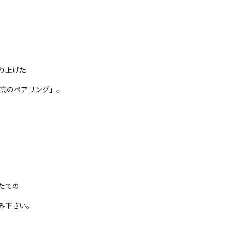
り上げた
最高のペアリング」。
たての
み下さい。