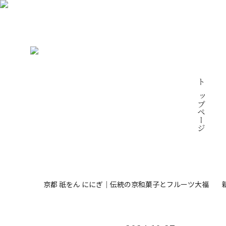
トップページ
商
京都 祇をん ににぎ｜伝統の京和菓子とフルーツ大福