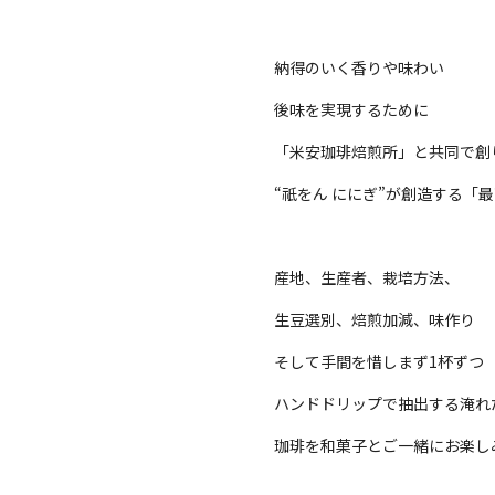
納得のいく香りや味わい
後味を実現するために
「米安珈琲焙煎所」と共同で創
“祇をん ににぎ”が創造する「
産地、生産者、栽培方法、
生豆選別、焙煎加減、味作り
そして手間を惜しまず1杯ずつ
ハンドドリップで抽出する淹れ
珈琲を和菓子とご一緒にお楽し