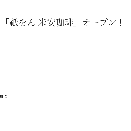
月7日「祇をん 米安珈琲」オープン！
間に
。